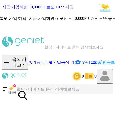
지금 가입하면 10,000P + 로또 10장 지급
회원 가입 혜택!
지금 가입하면
G 포인트 10,000P + 캐시로또 응
칼로리와 영양성분을 검색해보세요
혈당 · 다이어트 음식 검색해보세요
음식 · 영양제 리뷰를 찾아보세요
음식 카
홈
커뮤니티
헬시딜
음식 리뷰
영양제
캐시리뷰
기록
친구초
NEW
테고리
칼로리와 영양성분을 검색해보세요
0
0
혈당 · 다이어트 음식 검색해보세요
음식 · 영양제 리뷰를 찾아보세요
영양제