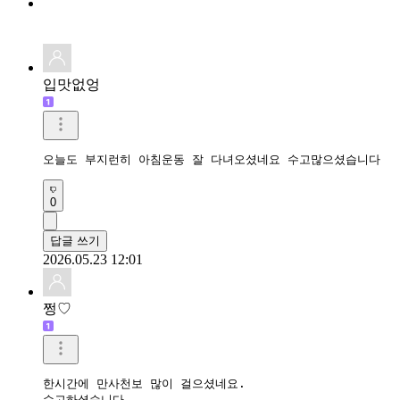
입맛없엉
오늘도 부지런히 아침운동 잘 다녀오셨네요 수고많으셨습니다
0
답글 쓰기
2026.05.23 12:01
쩡♡
한시간에 만사천보 많이 걸으셨네요.

수고하셨습니다