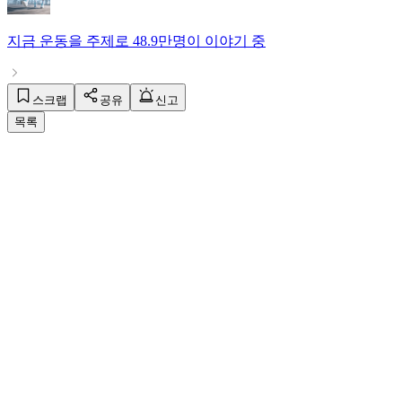
지금
운동
을 주제로
48.9만명
이 이야기 중
스크랩
공유
신고
목록