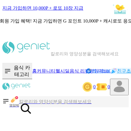
지금 가입하면 10,000P + 로또 10장 지급
회원 가입 혜택!
지금 가입하면
G 포인트 10,000P + 캐시로또 응
칼로리와 영양성분을 검색해보세요
혈당 · 다이어트 음식 검색해보세요
음식 카
홈
커뮤니티
헬시딜
음식 리뷰
영양제
캐시리뷰
기록
친구초
NEW
테고리
음식 · 영양제 리뷰를 찾아보세요
0
0
칼로리와 영양성분을 검색해보세요
영양제
혈당 · 다이어트 음식 검색해보세요
음식 · 영양제 리뷰를 찾아보세요