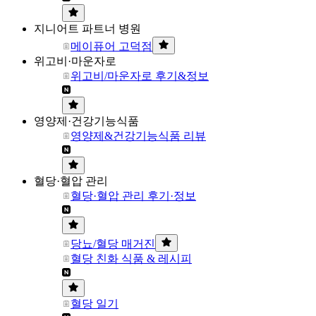
지니어트 파트너 병원
메이퓨어 고덕점
위고비·마운자로
위고비/마운자로 후기&정보
영양제·건강기능식품
영양제&건강기능식품 리뷰
혈당·혈압 관리
혈당·혈압 관리 후기·정보
당뇨/혈당 매거진
혈당 친화 식품 & 레시피
혈당 일기