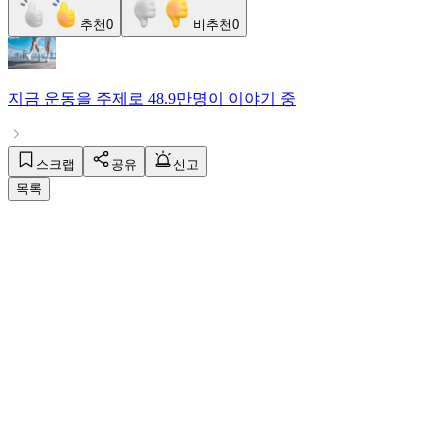
추천
0
비추천
0
지금
운동
을 주제로
48.9만명
이 이야기 중
스크랩
공유
신고
목록