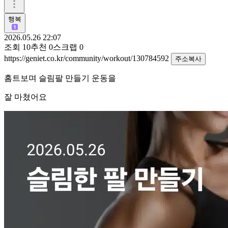
행복
2026.05.26 22:07
조회
10
추천
0
스크랩
0
https://geniet.co.kr/community/workout/130784592
주소복사
홈트보며 슬림팔 만들기 운동을
잘 마쳤어요