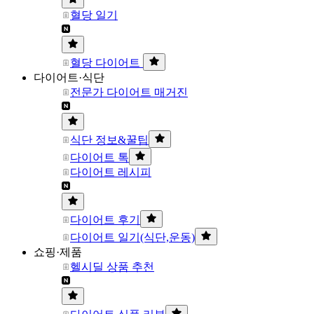
혈당 일기
혈당 다이어트
다이어트·식단
전문가 다이어트 매거진
식단 정보&꿀팁
다이어트 톡
다이어트 레시피
다이어트 후기
다이어트 일기(식단,운동)
쇼핑·제품
헬시딜 상품 추천