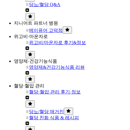
당뇨/혈당 Q&A
지니어트 파트너 병원
메이퓨어 고덕점
위고비·마운자로
위고비/마운자로 후기&정보
영양제·건강기능식품
영양제&건강기능식품 리뷰
혈당·혈압 관리
혈당·혈압 관리 후기·정보
당뇨/혈당 매거진
혈당 친화 식품 & 레시피