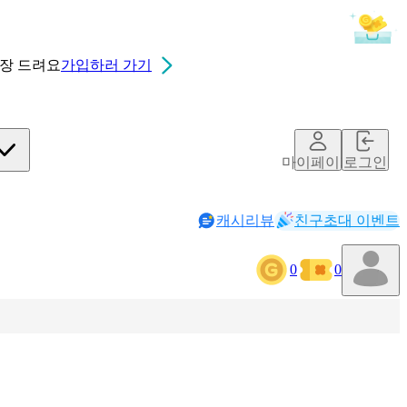
0장
드려요
가입하러 가기
마이페이지
로그인
캐시리뷰
친구초대 이벤트
0
0