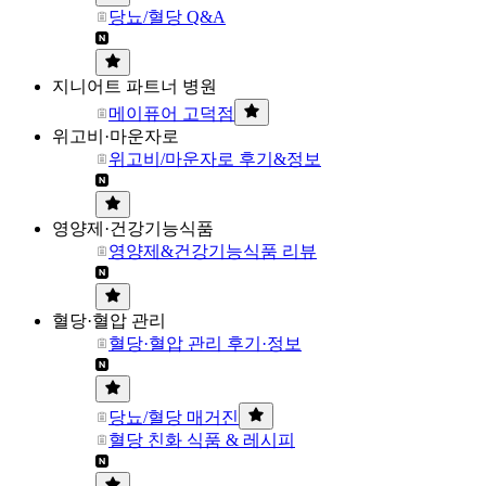
당뇨/혈당 Q&A
지니어트 파트너 병원
메이퓨어 고덕점
위고비·마운자로
위고비/마운자로 후기&정보
영양제·건강기능식품
영양제&건강기능식품 리뷰
혈당·혈압 관리
혈당·혈압 관리 후기·정보
당뇨/혈당 매거진
혈당 친화 식품 & 레시피