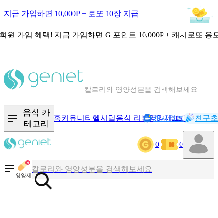
지금 가입하면 10,000P + 로또 10장 지급
회원 가입 혜택!
지금 가입하면
G 포인트 10,000P + 캐시로또 응
칼로리와 영양성분을 검색해보세요
혈당 · 다이어트 음식 검색해보세요
음식 카
홈
커뮤니티
헬시딜
음식 리뷰
영양제
캐시리뷰
기록
친구초
NEW
테고리
음식 · 영양제 리뷰를 찾아보세요
0
0
칼로리와 영양성분을 검색해보세요
영양제
혈당 · 다이어트 음식 검색해보세요
음식 · 영양제 리뷰를 찾아보세요