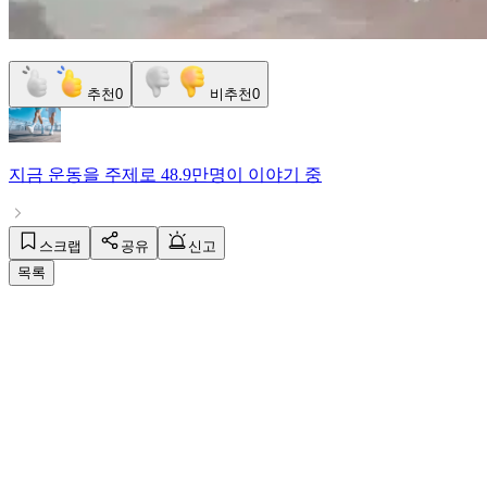
추천
0
비추천
0
지금
운동
을 주제로
48.9만명
이 이야기 중
스크랩
공유
신고
목록