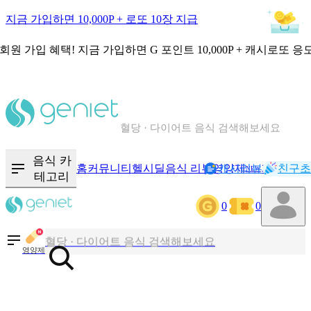
지금 가입하면 10,000P + 로또 10장 지급
회원 가입 혜택!
지금 가입하면
G 포인트 10,000P + 캐시로또 응
칼로리와 영양성분을 검색해보세요
혈당 · 다이어트 음식 검색해보세요
음식 · 영양제 리뷰를 찾아보세요
음식 카
홈
커뮤니티
헬시딜
음식 리뷰
영양제
캐시리뷰
기록
친구초
NEW
테고리
0
0
칼로리와 영양성분을 검색해보세요
혈당 · 다이어트 음식 검색해보세요
영양제
음식 · 영양제 리뷰를 찾아보세요