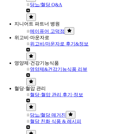
당뇨/혈당 Q&A
지니어트 파트너 병원
메이퓨어 고덕점
위고비·마운자로
위고비/마운자로 후기&정보
영양제·건강기능식품
영양제&건강기능식품 리뷰
혈당·혈압 관리
혈당·혈압 관리 후기·정보
당뇨/혈당 매거진
혈당 친화 식품 & 레시피