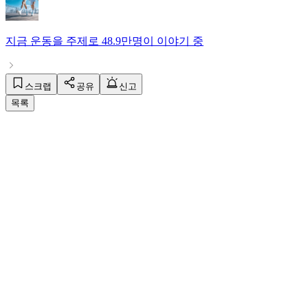
지금
운동
을 주제로
48.9만명
이 이야기 중
스크랩
공유
신고
목록