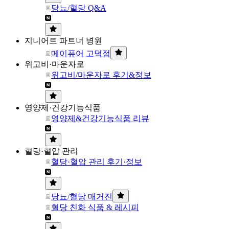
당뇨/혈당 Q&A
지니어트 파트너 병원
메이퓨어 고덕점
위고비·마운자로
위고비/마운자로 후기&정보
영양제·건강기능식품
영양제&건강기능식품 리뷰
혈당·혈압 관리
혈당·혈압 관리 후기·정보
당뇨/혈당 매거진
혈당 친화 식품 & 레시피