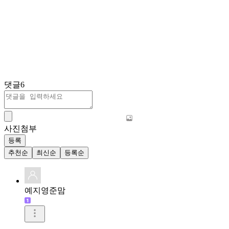
댓글
6
사진첨부
등록
추천순
최신순
등록순
예지영준맘