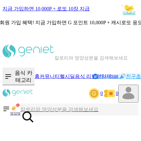
지금 가입하면 10,000P + 로또 10장 지급
회원 가입 혜택!
지금 가입하면
G 포인트 10,000P + 캐시로또 응
칼로리와 영양성분을 검색해보세요
혈당 · 다이어트 음식 검색해보세요
음식 카
홈
커뮤니티
헬시딜
음식 리뷰
영양제
캐시리뷰
기록
친구초
NEW
테고리
음식 · 영양제 리뷰를 찾아보세요
0
0
칼로리와 영양성분을 검색해보세요
영양제
혈당 · 다이어트 음식 검색해보세요
음식 · 영양제 리뷰를 찾아보세요