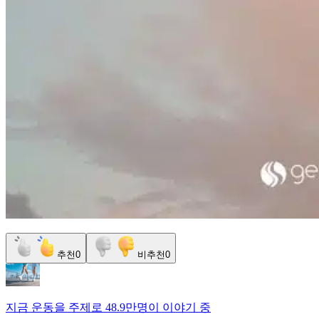
추천
0
비추천
0
지금
운동
을 주제로
48.9만명
이 이야기 중