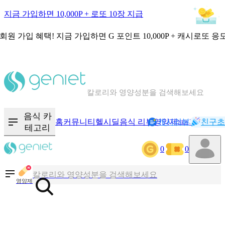
지금 가입하면 10,000P + 로또 10장 지급
회원 가입 혜택!
지금 가입하면
G 포인트 10,000P + 캐시로또 응
칼로리와 영양성분을 검색해보세요
혈당 · 다이어트 음식 검색해보세요
음식 카
홈
커뮤니티
헬시딜
음식 리뷰
영양제
캐시리뷰
기록
친구초
NEW
테고리
음식 · 영양제 리뷰를 찾아보세요
0
0
칼로리와 영양성분을 검색해보세요
영양제
혈당 · 다이어트 음식 검색해보세요
음식 · 영양제 리뷰를 찾아보세요