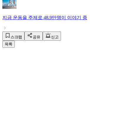
지금
운동
을 주제로
48.9만명
이 이야기 중
스크랩
공유
신고
목록