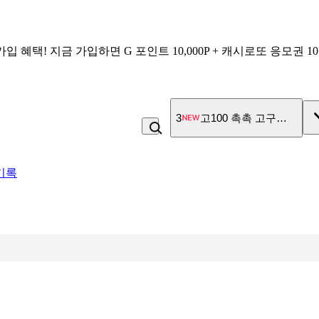
가입 혜택!
지금 가입하면
G 포인트 10,000P + 캐시로또 응모권 1
4
비_플레인 쿽
기록