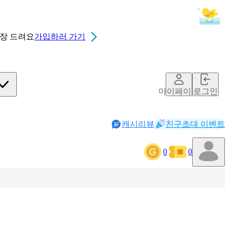
0장
드려요
가입하러 가기
마이페이지
로그인
캐시리뷰
친구초대 이벤트
0
0