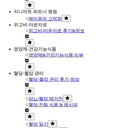
지니어트 파트너 병원
메이퓨어 고덕점
위고비·마운자로
위고비/마운자로 후기&정보
영양제·건강기능식품
영양제&건강기능식품 리뷰
혈당·혈압 관리
혈당·혈압 관리 후기·정보
당뇨/혈당 매거진
혈당 친화 식품 & 레시피
혈당 일기