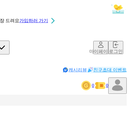
0장
드려요
가입하러 가기
마이페이지
로그인
캐시리뷰
친구초대 이벤트
0
0