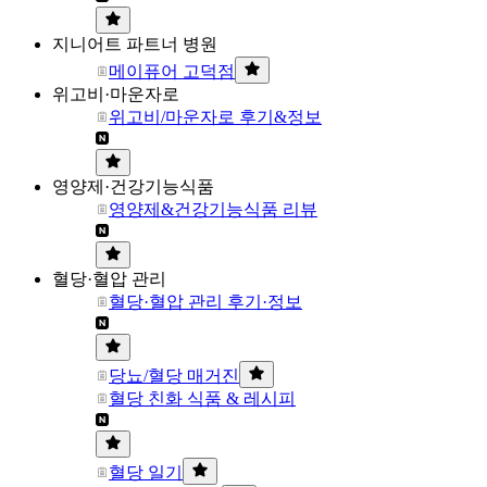
지니어트 파트너 병원
메이퓨어 고덕점
위고비·마운자로
위고비/마운자로 후기&정보
영양제·건강기능식품
영양제&건강기능식품 리뷰
혈당·혈압 관리
혈당·혈압 관리 후기·정보
당뇨/혈당 매거진
혈당 친화 식품 & 레시피
혈당 일기