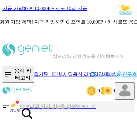
지금 가입하면 10,000P + 로또 10장 지급
회원 가입 혜택!
지금 가입하면
G 포인트 10,000P + 캐시로또 응
칼로리와 영양성분을 검색해보세요
혈당 · 다이어트 음식 검색해보세요
음식 카
홈
커뮤니티
헬시딜
음식 리뷰
영양제
캐시리뷰
기록
친구초
NEW
테고리
음식 · 영양제 리뷰를 찾아보세요
0
0
칼로리와 영양성분을 검색해보세요
영양제
혈당 · 다이어트 음식 검색해보세요
음식 · 영양제 리뷰를 찾아보세요