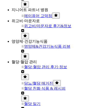
지니어트 파트너 병원
메이퓨어 고덕점
위고비·마운자로
위고비/마운자로 후기&정보
영양제·건강기능식품
영양제&건강기능식품 리뷰
혈당·혈압 관리
혈당·혈압 관리 후기·정보
당뇨/혈당 매거진
혈당 친화 식품 & 레시피
혈당 일기