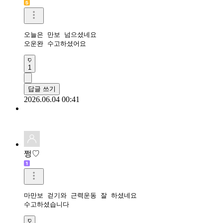
오늘은 만보 넘으셨네요

오운완 수고하셨어요
1
답글 쓰기
2026.06.04 00:41
쩡♡
마만보 걷기와 근력운동 잘 하셨네요

수고하셨습니다