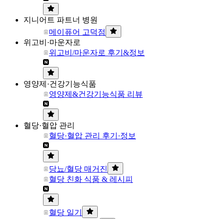
지니어트 파트너 병원
메이퓨어 고덕점
위고비·마운자로
위고비/마운자로 후기&정보
영양제·건강기능식품
영양제&건강기능식품 리뷰
혈당·혈압 관리
혈당·혈압 관리 후기·정보
당뇨/혈당 매거진
혈당 친화 식품 & 레시피
혈당 일기