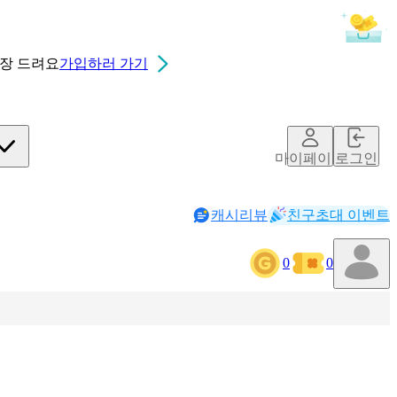
0장
드려요
가입하러 가기
마이페이지
로그인
캐시리뷰
친구초대 이벤트
0
0