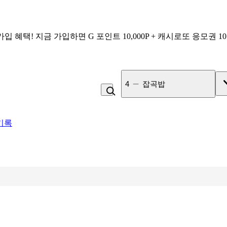
가입 혜택!
지금 가입하면
G 포인트 10,000P + 캐시로또 응모권 1
4
잡곡밥
기록