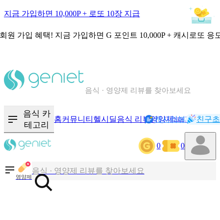
지금 가입하면 10,000P + 로또 10장 지급
회원 가입 혜택!
지금 가입하면
G 포인트 10,000P + 캐시로또 응
칼로리와 영양성분을 검색해보세요
혈당 · 다이어트 음식 검색해보세요
음식 · 영양제 리뷰를 찾아보세요
음식 카
홈
커뮤니티
헬시딜
음식 리뷰
영양제
캐시리뷰
기록
친구초
NEW
테고리
칼로리와 영양성분을 검색해보세요
0
0
혈당 · 다이어트 음식 검색해보세요
음식 · 영양제 리뷰를 찾아보세요
영양제