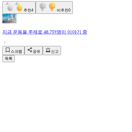
추천
4
비추천
0
지금
운동
을 주제로
48.7만명
이 이야기 중
스크랩
공유
신고
목록