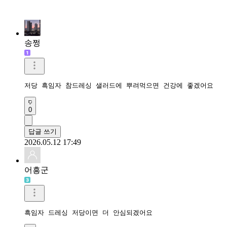
송쩡
저당 흑임자 참드레싱 샐러드에 뿌려먹으면 건강에 좋겠어요
0
답글 쓰기
2026.05.12 17:49
어흥군
흑임자 드레싱 저당이면 더 안심되겠어요