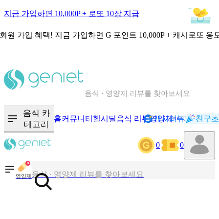
지금 가입하면 10,000P + 로또 10장 지급
회원 가입 혜택!
지금 가입하면
G 포인트 10,000P + 캐시로또 응
칼로리와 영양성분을 검색해보세요
혈당 · 다이어트 음식 검색해보세요
음식 · 영양제 리뷰를 찾아보세요
음식 카
홈
커뮤니티
헬시딜
음식 리뷰
영양제
캐시리뷰
기록
친구초
NEW
테고리
칼로리와 영양성분을 검색해보세요
0
0
혈당 · 다이어트 음식 검색해보세요
음식 · 영양제 리뷰를 찾아보세요
영양제