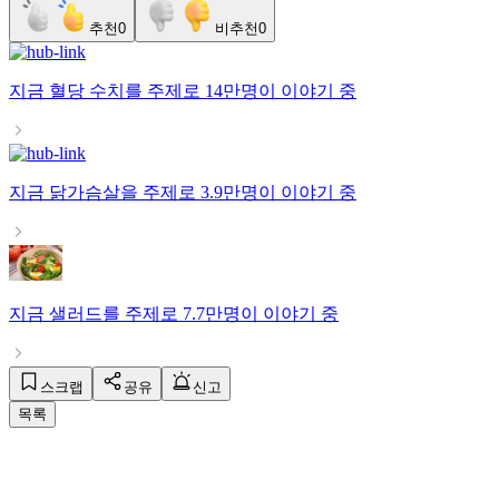
추천
0
비추천
0
지금
혈당 수치
를 주제로
14만명
이 이야기 중
지금
닭가슴살
을 주제로
3.9만명
이 이야기 중
지금
샐러드
를 주제로
7.7만명
이 이야기 중
스크랩
공유
신고
목록