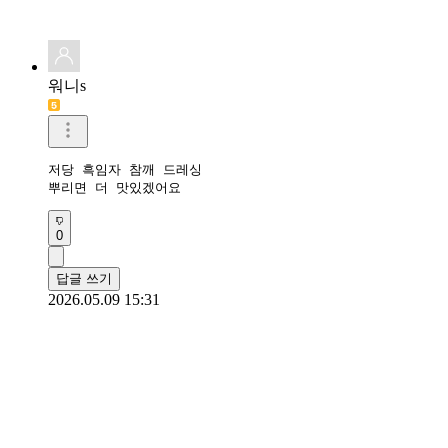
워니s
저당 흑임자 참깨 드레싱

뿌리면 더 맛있겠어요
0
답글 쓰기
2026.05.09 15:31