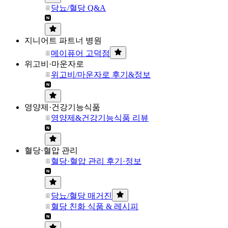
당뇨/혈당 Q&A
지니어트 파트너 병원
메이퓨어 고덕점
위고비·마운자로
위고비/마운자로 후기&정보
영양제·건강기능식품
영양제&건강기능식품 리뷰
혈당·혈압 관리
혈당·혈압 관리 후기·정보
당뇨/혈당 매거진
혈당 친화 식품 & 레시피