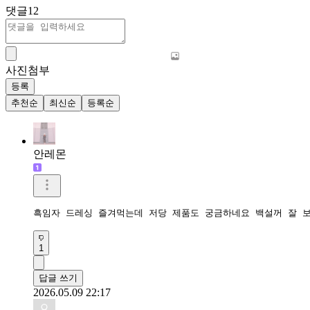
댓글
12
사진첨부
등록
추천순
최신순
등록순
안레몬
흑임자 드레싱 즐겨먹는데 저당 제품도 궁금하네요 백설꺼 잘 보고
1
답글 쓰기
2026.05.09 22:17