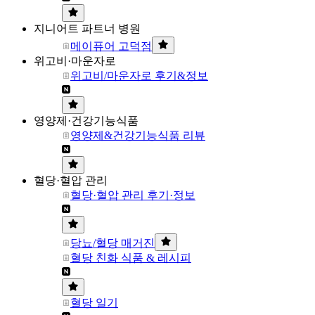
지니어트 파트너 병원
메이퓨어 고덕점
위고비·마운자로
위고비/마운자로 후기&정보
영양제·건강기능식품
영양제&건강기능식품 리뷰
혈당·혈압 관리
혈당·혈압 관리 후기·정보
당뇨/혈당 매거진
혈당 친화 식품 & 레시피
혈당 일기