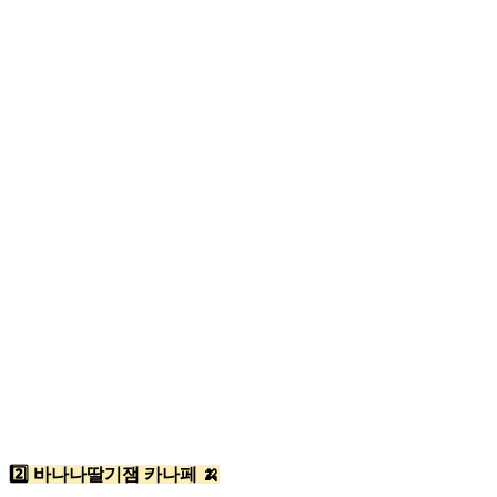
2️⃣ 바나나딸기잼 카나페 🍌