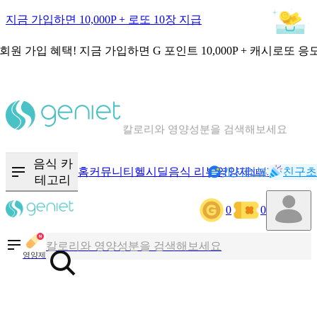
지금 가입하면 10,000P + 로또 10장 지급
회원 가입 혜택!
지금 가입하면
G 포인트 10,000P + 캐시로또 응
칼로리와 영양성분을 검색해보세요
혈당 · 다이어트 음식 검색해보세요
음식 · 영양제 리뷰를 찾아보세요
음식 카
홈
커뮤니티
헬시딜
음식 리뷰
영양제
캐시리뷰
기록
친구초
NEW
테고리
0
0
칼로리와 영양성분을 검색해보세요
혈당 · 다이어트 음식 검색해보세요
영양제
음식 · 영양제 리뷰를 찾아보세요