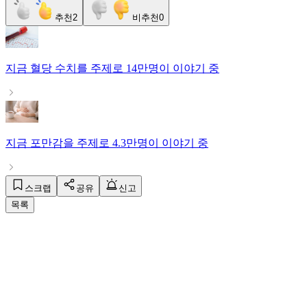
추천
2
비추천
0
지금
혈당 수치
를 주제로
14만명
이 이야기 중
지금
포만감
을 주제로
4.3만명
이 이야기 중
스크랩
공유
신고
목록