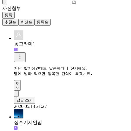
사진첨부
등록
추천순
최신순
등록순
동그라미1
저당 딸기잼인데도 달콤하다니 신기해요.

빵에 발라 먹으면 행복한 간식이 되겠네요.
0
답글 쓰기
2026.05.13 21:27
정수기지안맘