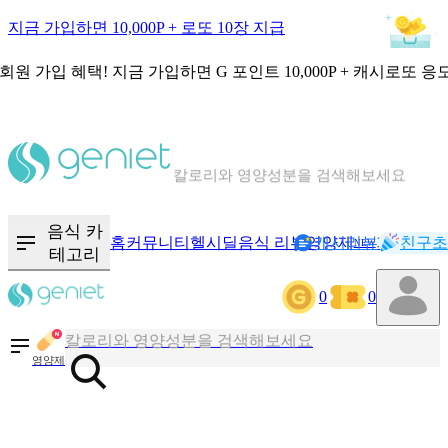
지금 가입하면 10,000P + 로또 10장 지급
회원 가입 혜택!
지금 가입하면
G 포인트 10,000P + 캐시로또 응
칼로리와 영양성분을 검색해보세요
혈당 · 다이어트 음식 검색해보세요
음식 · 영양제 리뷰를 찾아보세요
음식 카
홈
커뮤니티
헬시딜
음식 리뷰
영양제
캐시리뷰
기록
친구초
NEW
테고리
0
0
칼로리와 영양성분을 검색해보세요
혈당 · 다이어트 음식 검색해보세요
영양제
음식 · 영양제 리뷰를 찾아보세요