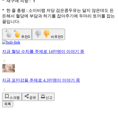
* 재구매 의향 : Y
* 한 줄 총평 : 소이비랩 저당 검은콩두유는 달지 않은데도 든
든해서 혈당에 부담과 허기를 잡아주기에 두마리 토끼를 잡는
꼴입니다.
추천
0
비추천
0
지금
혈당 수치
를 주제로
14만명
이 이야기 중
지금
포만감
을 주제로
4.3만명
이 이야기 중
스크랩
공유
신고
목록