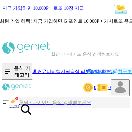
지금 가입하면 10,000P + 로또 10장 지급
회원 가입 혜택!
지금 가입하면
G 포인트 10,000P + 캐시로또 응
칼로리와 영양성분을 검색해보세요
혈당 · 다이어트 음식 검색해보세요
음식 · 영양제 리뷰를 찾아보세요
음식 카
홈
커뮤니티
헬시딜
음식 리뷰
영양제
캐시리뷰
기록
친구초
NEW
테고리
0
0
칼로리와 영양성분을 검색해보세요
혈당 · 다이어트 음식 검색해보세요
영양제
음식 · 영양제 리뷰를 찾아보세요