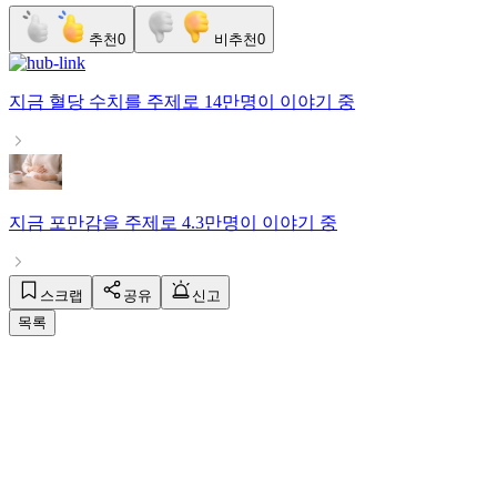
추천
0
비추천
0
지금
혈당 수치
를 주제로
14만명
이 이야기 중
지금
포만감
을 주제로
4.3만명
이 이야기 중
스크랩
공유
신고
목록