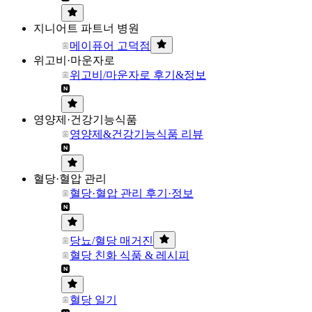
지니어트 파트너 병원
메이퓨어 고덕점
위고비·마운자로
위고비/마운자로 후기&정보
영양제·건강기능식품
영양제&건강기능식품 리뷰
혈당·혈압 관리
혈당·혈압 관리 후기·정보
당뇨/혈당 매거진
혈당 친화 식품 & 레시피
혈당 일기