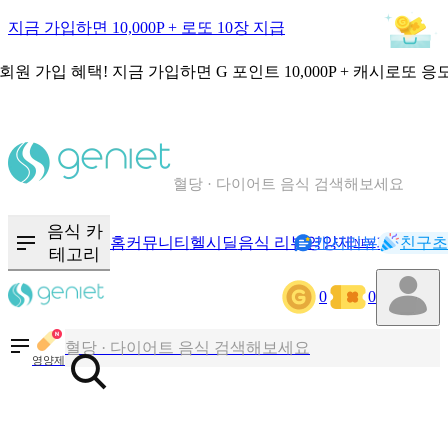
지금 가입하면 10,000P + 로또 10장 지급
회원 가입 혜택!
지금 가입하면
G 포인트 10,000P + 캐시로또 응
칼로리와 영양성분을 검색해보세요
혈당 · 다이어트 음식 검색해보세요
음식 · 영양제 리뷰를 찾아보세요
음식 카
홈
커뮤니티
헬시딜
음식 리뷰
영양제
캐시리뷰
기록
친구초
NEW
테고리
0
0
칼로리와 영양성분을 검색해보세요
혈당 · 다이어트 음식 검색해보세요
영양제
음식 · 영양제 리뷰를 찾아보세요