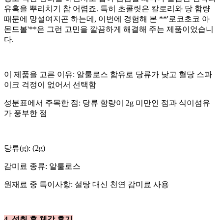
유혹을 뿌리치기 참 어렵죠. 특히 초콜릿은 칼로리와 당 함량
때문에 망설여지곤 하는데, 이번에 경험해 본 **'로코초코 아
몬드볼'**은 그런 고민을 깔끔하게 해결해 주는 제품이었습니
다.
​이 제품을 고른 이유: 알룰로스 함유로 당류가 낮고 혈당 스파
이크 걱정이 없어서 선택함
​성분표에서 주목한 점: 당류 함량이 2g 미만인 점과 식이섬유
가 풍부한 점
​당류(g): (2g)
​감미료 종류: 알룰로스
​원재료 중 특이사항: 설탕 대신 천연 감미료 사용
​4. 섭취 후 체감 후기