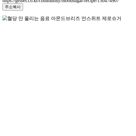
https://geniet.co.kr/community/bloodsugar-recipe/130474907
주소복사