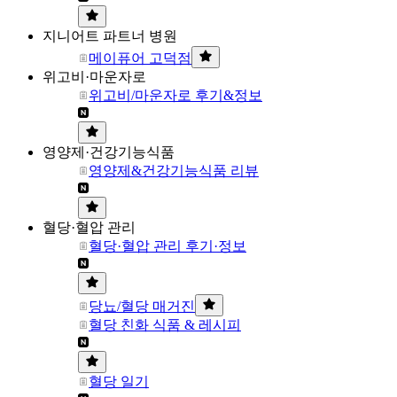
지니어트 파트너 병원
메이퓨어 고덕점
위고비·마운자로
위고비/마운자로 후기&정보
영양제·건강기능식품
영양제&건강기능식품 리뷰
혈당·혈압 관리
혈당·혈압 관리 후기·정보
당뇨/혈당 매거진
혈당 친화 식품 & 레시피
혈당 일기