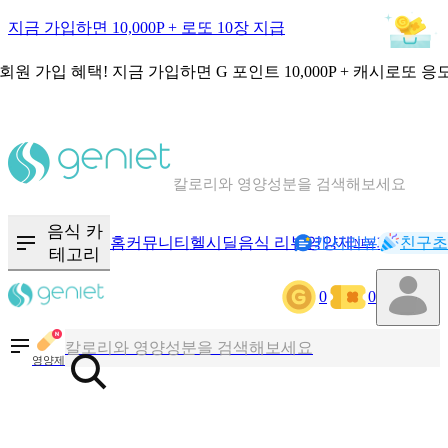
지금 가입하면 10,000P + 로또 10장 지급
회원 가입 혜택!
지금 가입하면
G 포인트 10,000P + 캐시로또 응
칼로리와 영양성분을 검색해보세요
혈당 · 다이어트 음식 검색해보세요
음식 · 영양제 리뷰를 찾아보세요
음식 카
홈
커뮤니티
헬시딜
음식 리뷰
영양제
캐시리뷰
기록
친구초
NEW
테고리
0
0
칼로리와 영양성분을 검색해보세요
혈당 · 다이어트 음식 검색해보세요
영양제
음식 · 영양제 리뷰를 찾아보세요