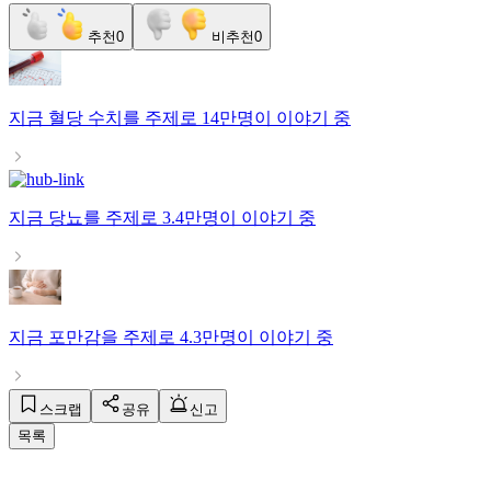
추천
0
비추천
0
지금
혈당 수치
를 주제로
14만명
이 이야기 중
지금
당뇨
를 주제로
3.4만명
이 이야기 중
지금
포만감
을 주제로
4.3만명
이 이야기 중
스크랩
공유
신고
목록