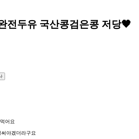
 완전두유 국산콩검은콩 저당🖤
사
주먹어요
신경써야겠더라구요