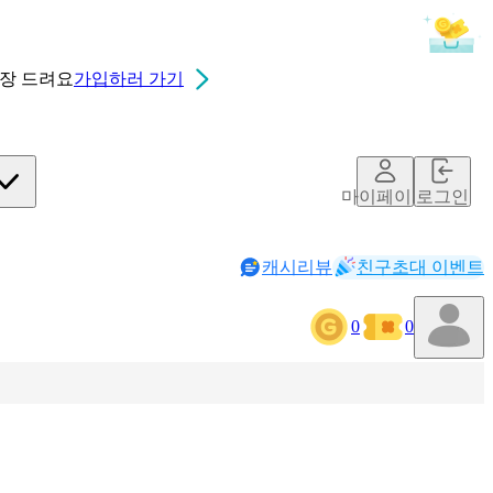
0장
드려요
가입하러 가기
마이페이지
로그인
캐시리뷰
친구초대 이벤트
0
0