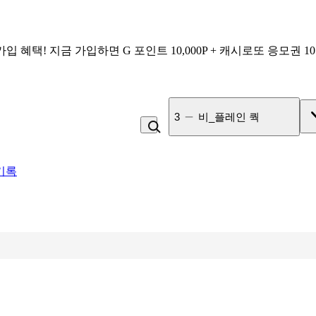
가입 혜택!
지금 가입하면
G 포인트 10,000P + 캐시로또 응모권 1
3
비_플레인 쿽
기록