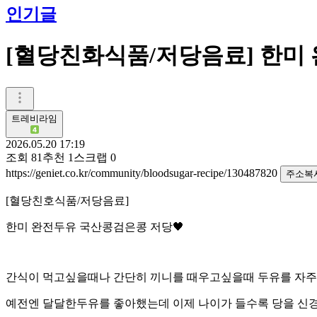
인기글
[혈당친화식품/저당음료] 한미
트레비라임
2026.05.20 17:19
조회
81
추천
1
스크랩
0
https://geniet.co.kr/community/bloodsugar-recipe/130487820
주소복
[혈당친호식품/저당음료]
한미 완전두유 국산콩검은콩 저당🖤
간식이 먹고싶을때나 간단히 끼니를 때우고싶을때 두유를 자
예전엔 달달한두유를 좋아했는데 이제 나이가 들수록 당을 