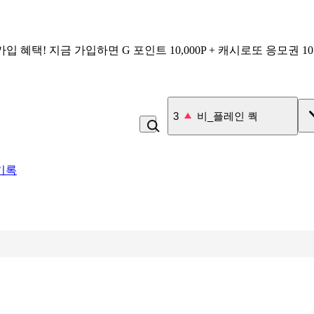
가입 혜택!
지금 가입하면
G 포인트 10,000P + 캐시로또 응모권 1
3
비_플레인 쿽
기록