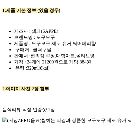
1.제품 기본 정보 (있을 경우)
제조사 : 셉페(SAPPE)
브랜드명 : 모구모구
제품명 : 모구모구 제로 슈거 써머베리향
구매처 : 클릭쿠몰
판매처 :편의점,쿠팡,대형마트,올리브영
가격 : 24개에 21200원으로 개당 884원
용량 :320ml(8kal)
2.이미지 사진 2장 첨부
음식리뷰 작성 인증샷 1장