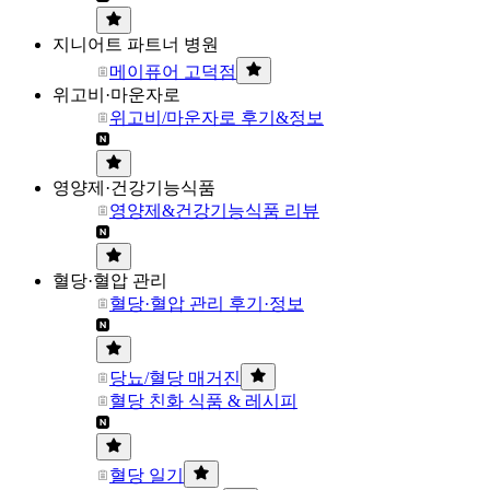
지니어트 파트너 병원
메이퓨어 고덕점
위고비·마운자로
위고비/마운자로 후기&정보
영양제·건강기능식품
영양제&건강기능식품 리뷰
혈당·혈압 관리
혈당·혈압 관리 후기·정보
당뇨/혈당 매거진
혈당 친화 식품 & 레시피
혈당 일기