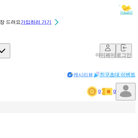
0장
드려요
가입하러 가기
마이페이지
로그인
캐시리뷰
친구초대 이벤트
0
0