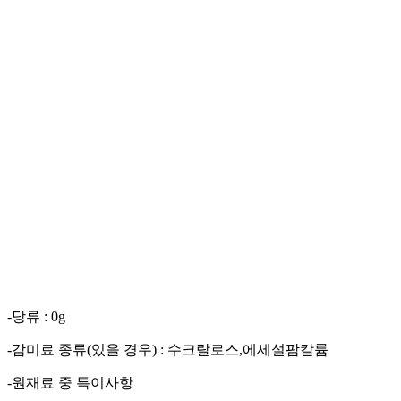
-당류 : 0g
-감미료 종류(있을 경우) : 수크랄로스,에세설팜칼륨
-원재료 중 특이사항