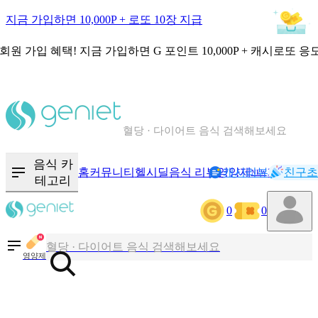
지금 가입하면 10,000P + 로또 10장 지급
회원 가입 혜택!
지금 가입하면
G 포인트 10,000P + 캐시로또 응
칼로리와 영양성분을 검색해보세요
혈당 · 다이어트 음식 검색해보세요
음식 · 영양제 리뷰를 찾아보세요
음식 카
홈
커뮤니티
헬시딜
음식 리뷰
영양제
캐시리뷰
기록
친구초
NEW
테고리
0
0
칼로리와 영양성분을 검색해보세요
혈당 · 다이어트 음식 검색해보세요
영양제
음식 · 영양제 리뷰를 찾아보세요