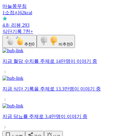
마늘쫑무침
1
소접시
62
kcal
4.8
· 리뷰
293
식단기록
7천+
추천
0
비추천
0
지금
혈당 수치
를 주제로
14만명
이 이야기 중
지금
식단 기록
을 주제로
13.3만명
이 이야기 중
지금
당뇨
를 주제로
3.4만명
이 이야기 중