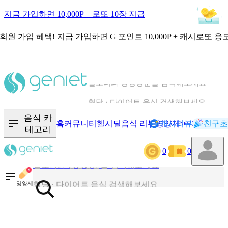
지금 가입하면 10,000P + 로또 10장 지급
회원 가입 혜택!
지금 가입하면
G 포인트 10,000P + 캐시로또 응
칼로리와 영양성분을 검색해보세요
혈당 · 다이어트 음식 검색해보세요
음식 · 영양제 리뷰를 찾아보세요
음식 카
홈
커뮤니티
헬시딜
음식 리뷰
영양제
캐시리뷰
기록
친구초
NEW
테고리
0
0
칼로리와 영양성분을 검색해보세요
혈당 · 다이어트 음식 검색해보세요
영양제
음식 · 영양제 리뷰를 찾아보세요