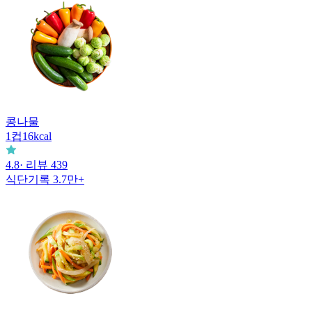
콩나물
1
컵
16
kcal
4.8
· 리뷰
439
식단기록
3.7만+