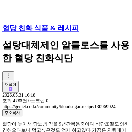
혈당 친화 식품 & 레시피
설탕대체제인 알룰로스를 사용
한 혈당 친화식단
재털이
2026.05.31 16:18
조회
47
추천
0
스크랩
0
https://geniet.co.kr/community/bloodsugar-recipe/130969924
주소복사
혈당이 높아서 당뇨병 약을 9년간복용중이다 식단조절도 9년
간해오다보니 먹고싶은것도 억제 하고있다 가끔은 치팅데이