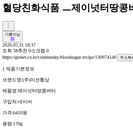
혈당친화식품 ㅡ제이넛터땅콩
기쁨이님
2026.05.31 18:37
조회
58
추천
0
스크랩
0
https://geniet.co.kr/community/bloodsugar-recipe/130974140
주소복
1 제품기본정보
브랜드명:(주)미션통상
제품명:제이넛터땅콩버터
구입처:네이버
가격:6410원
용량:170g