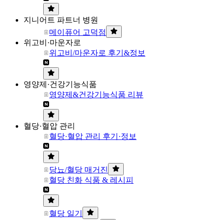
지니어트 파트너 병원
메이퓨어 고덕점
위고비·마운자로
위고비/마운자로 후기&정보
영양제·건강기능식품
영양제&건강기능식품 리뷰
혈당·혈압 관리
혈당·혈압 관리 후기·정보
당뇨/혈당 매거진
혈당 친화 식품 & 레시피
혈당 일기