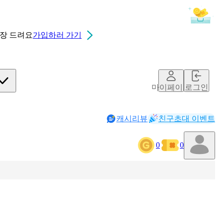
0장
드려요
가입하러 가기
마이페이지
로그인
캐시리뷰
친구초대 이벤트
0
0