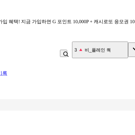
가입 혜택!
지금 가입하면
G 포인트 10,000P + 캐시로또 응모권 1
3
비_플레인 쿽
기록