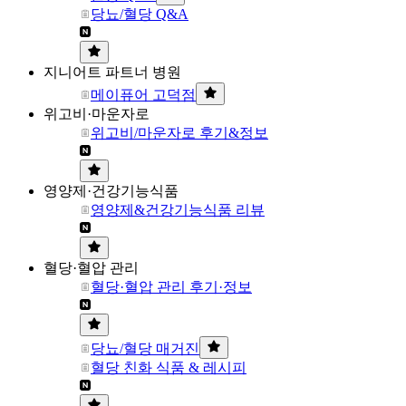
당뇨/혈당 Q&A
지니어트 파트너 병원
메이퓨어 고덕점
위고비·마운자로
위고비/마운자로 후기&정보
영양제·건강기능식품
영양제&건강기능식품 리뷰
혈당·혈압 관리
혈당·혈압 관리 후기·정보
당뇨/혈당 매거진
혈당 친화 식품 & 레시피