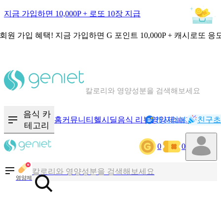
지금 가입하면 10,000P + 로또 10장 지급
회원 가입 혜택!
지금 가입하면
G 포인트 10,000P + 캐시로또 응
칼로리와 영양성분을 검색해보세요
혈당 · 다이어트 음식 검색해보세요
음식 카
홈
커뮤니티
헬시딜
음식 리뷰
영양제
캐시리뷰
기록
친구초
NEW
테고리
음식 · 영양제 리뷰를 찾아보세요
0
0
칼로리와 영양성분을 검색해보세요
영양제
혈당 · 다이어트 음식 검색해보세요
음식 · 영양제 리뷰를 찾아보세요