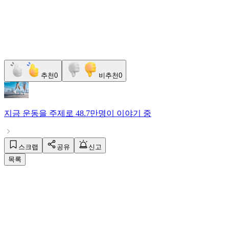
추천
0
비추천
0
지금
운동
을 주제로
48.7만명
이 이야기 중
스크랩
공유
신고
목록