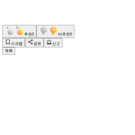
추천
0
비추천
0
스크랩
공유
신고
목록