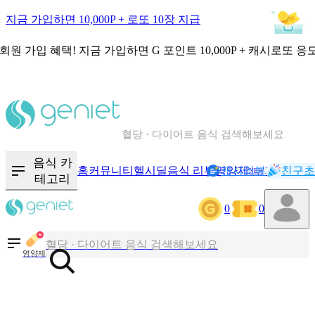
지금 가입하면 10,000P + 로또 10장 지급
회원 가입 혜택!
지금 가입하면
G 포인트 10,000P + 캐시로또 응
칼로리와 영양성분을 검색해보세요
혈당 · 다이어트 음식 검색해보세요
음식 · 영양제 리뷰를 찾아보세요
음식 카
홈
커뮤니티
헬시딜
음식 리뷰
영양제
캐시리뷰
기록
친구초
NEW
테고리
0
0
칼로리와 영양성분을 검색해보세요
혈당 · 다이어트 음식 검색해보세요
영양제
음식 · 영양제 리뷰를 찾아보세요