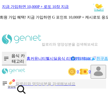
지금 가입하면 10,000P + 로또 10장 지급
회원 가입 혜택!
지금 가입하면
G 포인트 10,000P + 캐시로또 응
칼로리와 영양성분을 검색해보세요
혈당 · 다이어트 음식 검색해보세요
음식 카
홈
커뮤니티
헬시딜
음식 리뷰
영양제
캐시리뷰
기록
친구초
NEW
테고리
음식 · 영양제 리뷰를 찾아보세요
0
0
칼로리와 영양성분을 검색해보세요
영양제
혈당 · 다이어트 음식 검색해보세요
음식 · 영양제 리뷰를 찾아보세요