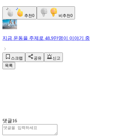
추천
0
비추천
0
지금
운동
을 주제로
48.9만명
이 이야기 중
스크랩
공유
신고
목록
댓글
16