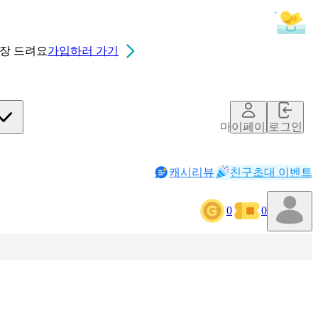
0장
드려요
가입하러 가기
마이페이지
로그인
캐시리뷰
친구초대 이벤트
0
0