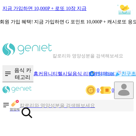
지금 가입하면 10,000P + 로또 10장 지급
회원 가입 혜택!
지금 가입하면
G 포인트 10,000P + 캐시로또 응
칼로리와 영양성분을 검색해보세요
혈당 · 다이어트 음식 검색해보세요
음식 · 영양제 리뷰를 찾아보세요
음식 카
홈
커뮤니티
헬시딜
음식 리뷰
영양제
캐시리뷰
기록
친구초
NEW
테고리
0
0
칼로리와 영양성분을 검색해보세요
혈당 · 다이어트 음식 검색해보세요
영양제
음식 · 영양제 리뷰를 찾아보세요