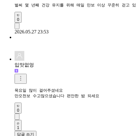
벌써 몇 년째 건강 유지를 위해 매일 만보 이상 꾸준히 걷고 
0
2026.05.27 23:53
입맛없엉
목요일 많이 걸어주셨네요

만오천보 수고많으셨습니다 편안한 밤 되세요
0
1
답글 쓰기