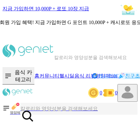
지금 가입하면 10,000P + 로또 10장 지급
회원 가입 혜택!
지금 가입하면
G 포인트 10,000P + 캐시로또 응
칼로리와 영양성분을 검색해보세요
혈당 · 다이어트 음식 검색해보세요
음식 카
홈
커뮤니티
헬시딜
음식 리뷰
영양제
캐시리뷰
기록
친구초
NEW
테고리
음식 · 영양제 리뷰를 찾아보세요
0
0
칼로리와 영양성분을 검색해보세요
영양제
혈당 · 다이어트 음식 검색해보세요
음식 · 영양제 리뷰를 찾아보세요