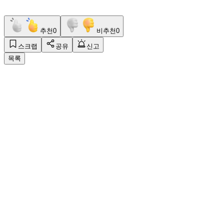
추천
0
비추천
0
스크랩
공유
신고
목록