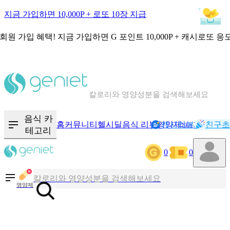
지금 가입하면 10,000P + 로또 10장 지급
회원 가입 혜택!
지금 가입하면
G 포인트 10,000P + 캐시로또 응
칼로리와 영양성분을 검색해보세요
혈당 · 다이어트 음식 검색해보세요
음식 · 영양제 리뷰를 찾아보세요
음식 카
홈
커뮤니티
헬시딜
음식 리뷰
영양제
캐시리뷰
기록
친구초
NEW
테고리
0
0
칼로리와 영양성분을 검색해보세요
혈당 · 다이어트 음식 검색해보세요
영양제
음식 · 영양제 리뷰를 찾아보세요