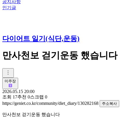
공지사항
인기글
다이어트 일기(식단,운동)
만사천보 걷기운동 했습니다
미주장
2026.05.15 20:00
조회
17
추천
0
스크랩
0
https://geniet.co.kr/community/diet_diary/130282168
주소복사
만사천보 걷기운동 했습니다