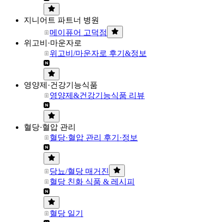
지니어트 파트너 병원
메이퓨어 고덕점
위고비·마운자로
위고비/마운자로 후기&정보
영양제·건강기능식품
영양제&건강기능식품 리뷰
혈당·혈압 관리
혈당·혈압 관리 후기·정보
당뇨/혈당 매거진
혈당 친화 식품 & 레시피
혈당 일기