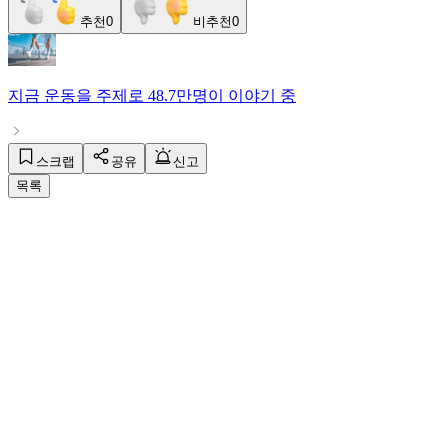
추천
0
비추천
0
지금
운동
을 주제로
48.7만명
이 이야기 중
스크랩
공유
신고
목록