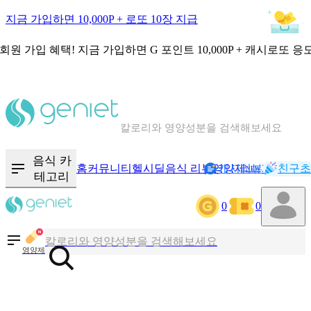
지금 가입하면 10,000P + 로또 10장 지급
회원 가입 혜택!
지금 가입하면
G 포인트 10,000P + 캐시로또 응
칼로리와 영양성분을 검색해보세요
혈당 · 다이어트 음식 검색해보세요
음식 · 영양제 리뷰를 찾아보세요
음식 카
홈
커뮤니티
헬시딜
음식 리뷰
영양제
캐시리뷰
기록
친구초
NEW
테고리
0
0
칼로리와 영양성분을 검색해보세요
혈당 · 다이어트 음식 검색해보세요
영양제
음식 · 영양제 리뷰를 찾아보세요