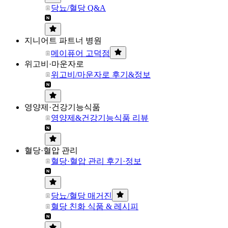
당뇨/혈당 Q&A
지니어트 파트너 병원
메이퓨어 고덕점
위고비·마운자로
위고비/마운자로 후기&정보
영양제·건강기능식품
영양제&건강기능식품 리뷰
혈당·혈압 관리
혈당·혈압 관리 후기·정보
당뇨/혈당 매거진
혈당 친화 식품 & 레시피