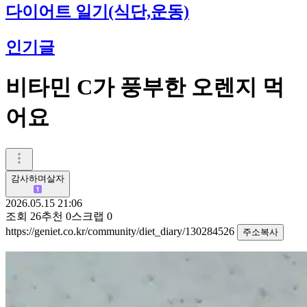
다이어트 일기(식단,운동)
인기글
비타민 C가 풍부한 오렌지 먹
어요
감사하며살자
2026.05.15 21:06
조회
26
추천
0
스크랩
0
https://geniet.co.kr/community/diet_diary/130284526
주소복사