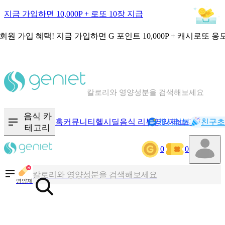
지금 가입하면 10,000P + 로또 10장 지급
회원 가입 혜택!
지금 가입하면
G 포인트 10,000P + 캐시로또 응
칼로리와 영양성분을 검색해보세요
혈당 · 다이어트 음식 검색해보세요
음식 카
홈
커뮤니티
헬시딜
음식 리뷰
영양제
캐시리뷰
기록
친구초
NEW
테고리
음식 · 영양제 리뷰를 찾아보세요
0
0
칼로리와 영양성분을 검색해보세요
영양제
혈당 · 다이어트 음식 검색해보세요
음식 · 영양제 리뷰를 찾아보세요