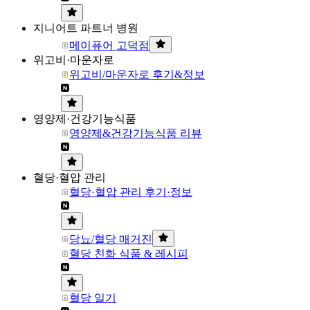
지니어트 파트너 병원
메이퓨어 고덕점
위고비·마운자로
위고비/마운자로 후기&정보
영양제·건강기능식품
영양제&건강기능식품 리뷰
혈당·혈압 관리
혈당·혈압 관리 후기·정보
당뇨/혈당 매거진
혈당 친화 식품 & 레시피
혈당 일기