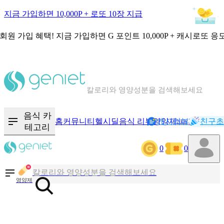
지금 가입하면 10,000P + 로또 10장 지급
회원 가입 혜택!
지금 가입하면
G 포인트 10,000P + 캐시로또 응
칼로리와 영양성분을 검색해보세요
혈당 · 다이어트 음식 검색해보세요
음식 · 영양제 리뷰를 찾아보세요
음식 카
홈
커뮤니티
헬시딜
음식 리뷰
영양제
캐시리뷰
기록
친구초
NEW
테고리
0
0
칼로리와 영양성분을 검색해보세요
혈당 · 다이어트 음식 검색해보세요
영양제
음식 · 영양제 리뷰를 찾아보세요