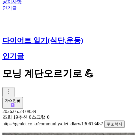
공지사항
인기글
다이어트 일기(식단,운동)
인기글
모닝 계단오르기로 💪
자스민꽃
2026.05.23 08:39
조회
19
추천
0
스크랩
0
https://geniet.co.kr/community/diet_diary/130613487
주소복사