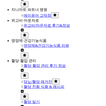
지니어트 파트너 병원
메이퓨어 고덕점
위고비·마운자로
위고비/마운자로 후기&정보
영양제·건강기능식품
영양제&건강기능식품 리뷰
혈당·혈압 관리
혈당·혈압 관리 후기·정보
당뇨/혈당 매거진
혈당 친화 식품 & 레시피
혈당 일기