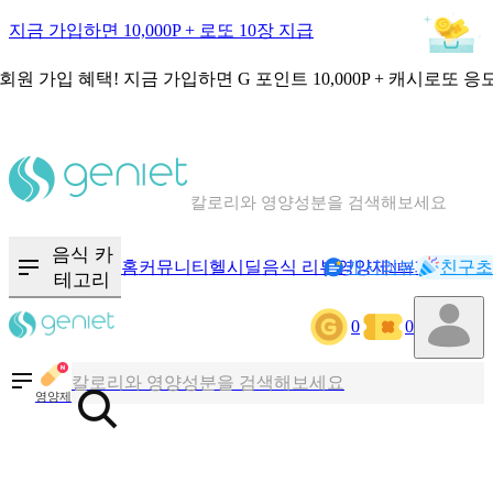
지금 가입하면 10,000P + 로또 10장 지급
회원 가입 혜택!
지금 가입하면
G 포인트 10,000P + 캐시로또 응
칼로리와 영양성분을 검색해보세요
혈당 · 다이어트 음식 검색해보세요
음식 카
홈
커뮤니티
헬시딜
음식 리뷰
영양제
캐시리뷰
기록
친구초
NEW
테고리
음식 · 영양제 리뷰를 찾아보세요
0
0
칼로리와 영양성분을 검색해보세요
영양제
혈당 · 다이어트 음식 검색해보세요
음식 · 영양제 리뷰를 찾아보세요