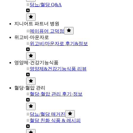
당뇨/혈당 Q&A
지니어트 파트너 병원
메이퓨어 고덕점
위고비·마운자로
위고비/마운자로 후기&정보
영양제·건강기능식품
영양제&건강기능식품 리뷰
혈당·혈압 관리
혈당·혈압 관리 후기·정보
당뇨/혈당 매거진
혈당 친화 식품 & 레시피