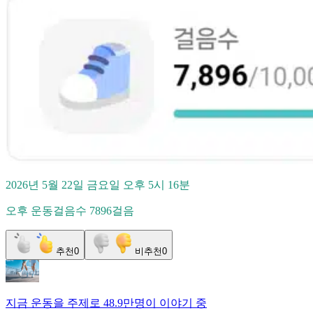
2026년 5월 22일 금요일 오후 5시 16분
오후 운동걸음수 7896걸음
추천
0
비추천
0
지금
운동
을 주제로
48.9만명
이 이야기 중