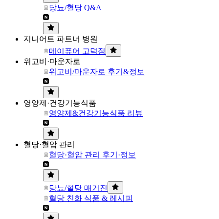
당뇨/혈당 Q&A
지니어트 파트너 병원
메이퓨어 고덕점
위고비·마운자로
위고비/마운자로 후기&정보
영양제·건강기능식품
영양제&건강기능식품 리뷰
혈당·혈압 관리
혈당·혈압 관리 후기·정보
당뇨/혈당 매거진
혈당 친화 식품 & 레시피