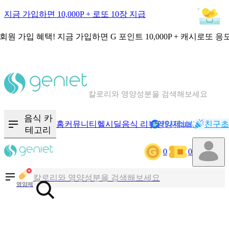
지금 가입하면 10,000P + 로또 10장 지급
회원 가입 혜택!
지금 가입하면
G 포인트 10,000P + 캐시로또 응
칼로리와 영양성분을 검색해보세요
혈당 · 다이어트 음식 검색해보세요
음식 카
홈
커뮤니티
헬시딜
음식 리뷰
영양제
캐시리뷰
기록
친구초
NEW
테고리
음식 · 영양제 리뷰를 찾아보세요
0
0
칼로리와 영양성분을 검색해보세요
영양제
혈당 · 다이어트 음식 검색해보세요
음식 · 영양제 리뷰를 찾아보세요