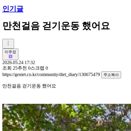
인기글
만천걸음 걷기운동 했어요
미주장
2026.05.24 17:32
조회
25
추천
0
스크랩
0
https://geniet.co.kr/community/diet_diary/130675479
주소복사
만천걸음 걷기운동 했어요