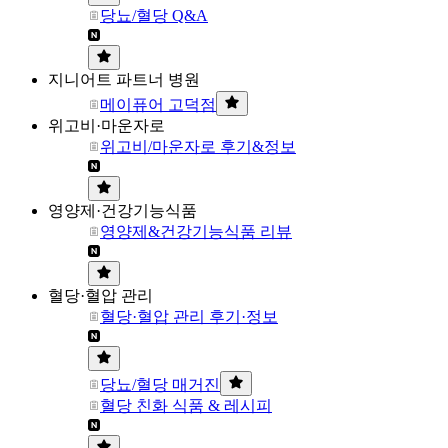
당뇨/혈당 Q&A
지니어트 파트너 병원
메이퓨어 고덕점
위고비·마운자로
위고비/마운자로 후기&정보
영양제·건강기능식품
영양제&건강기능식품 리뷰
혈당·혈압 관리
혈당·혈압 관리 후기·정보
당뇨/혈당 매거진
혈당 친화 식품 & 레시피