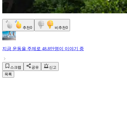
추천
0
비추천
0
지금
운동
을 주제로
48.8만명
이 이야기 중
스크랩
공유
신고
목록