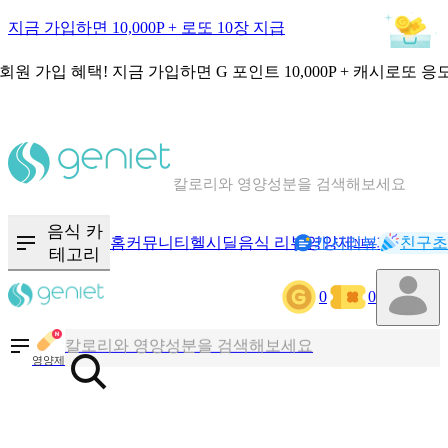
지금 가입하면 10,000P + 로또 10장 지급
회원 가입 혜택!
지금 가입하면
G 포인트 10,000P + 캐시로또 응
칼로리와 영양성분을 검색해보세요
혈당 · 다이어트 음식 검색해보세요
음식 · 영양제 리뷰를 찾아보세요
음식 카
홈
커뮤니티
헬시딜
음식 리뷰
영양제
캐시리뷰
기록
친구초
NEW
테고리
0
0
칼로리와 영양성분을 검색해보세요
혈당 · 다이어트 음식 검색해보세요
영양제
음식 · 영양제 리뷰를 찾아보세요