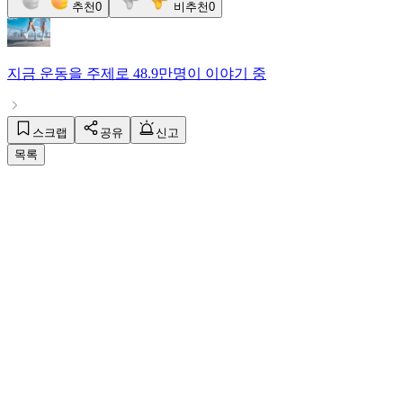
추천
0
비추천
0
지금
운동
을 주제로
48.9만명
이 이야기 중
스크랩
공유
신고
목록