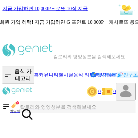
지금 가입하면 10,000P + 로또 10장 지급
회원 가입 혜택!
지금 가입하면
G 포인트 10,000P + 캐시로또 응
칼로리와 영양성분을 검색해보세요
혈당 · 다이어트 음식 검색해보세요
음식 카
홈
커뮤니티
헬시딜
음식 리뷰
영양제
캐시리뷰
기록
친구초
NEW
테고리
음식 · 영양제 리뷰를 찾아보세요
0
0
칼로리와 영양성분을 검색해보세요
영양제
혈당 · 다이어트 음식 검색해보세요
음식 · 영양제 리뷰를 찾아보세요