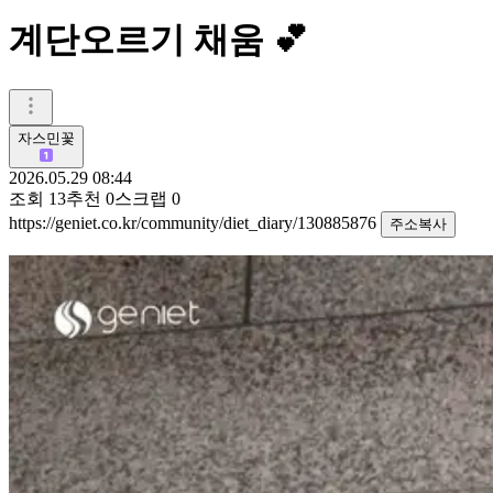
계단오르기 채움 💕
자스민꽃
2026.05.29 08:44
조회
13
추천
0
스크랩
0
https://geniet.co.kr/community/diet_diary/130885876
주소복사