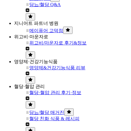
당뇨/혈당 Q&A
지니어트 파트너 병원
메이퓨어 고덕점
위고비·마운자로
위고비/마운자로 후기&정보
영양제·건강기능식품
영양제&건강기능식품 리뷰
혈당·혈압 관리
혈당·혈압 관리 후기·정보
당뇨/혈당 매거진
혈당 친화 식품 & 레시피