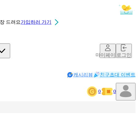
0장
드려요
가입하러 가기
마이페이지
로그인
캐시리뷰
친구초대 이벤트
0
0