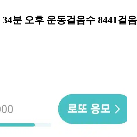
시 34분 오후 운동걸음수 8441걸음