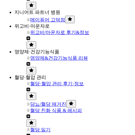
지니어트 파트너 병원
메이퓨어 고덕점
위고비·마운자로
위고비/마운자로 후기&정보
영양제·건강기능식품
영양제&건강기능식품 리뷰
혈당·혈압 관리
혈당·혈압 관리 후기·정보
당뇨/혈당 매거진
혈당 친화 식품 & 레시피
혈당 일기