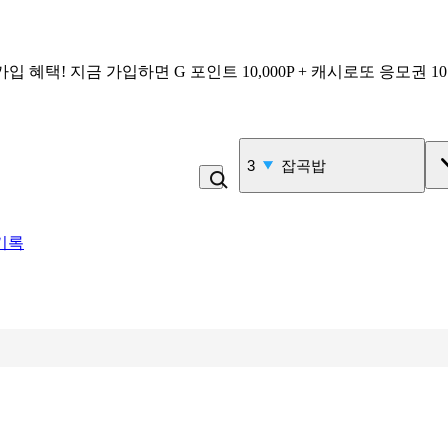
가입 혜택!
지금 가입하면
G 포인트 10,000P + 캐시로또 응모권 1
4
비_플레인 쿽
기록