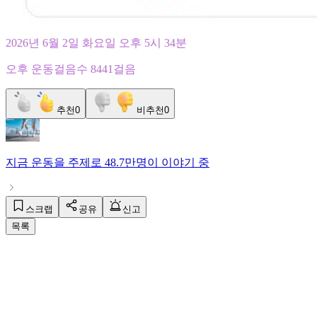
2026년 6월 2일 화요일 오후 5시 34분
오후 운동걸음수 8441걸음
추천
0
비추천
0
지금
운동
을 주제로
48.7만명
이 이야기 중
스크랩
공유
신고
목록