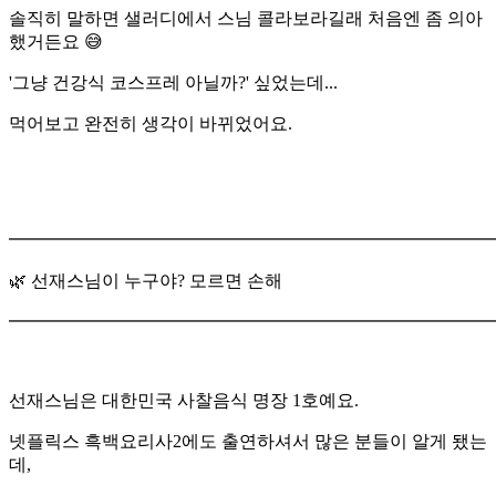
솔직히 말하면 샐러디에서 스님 콜라보라길래 처음엔 좀 의아
했거든요 😅
'그냥 건강식 코스프레 아닐까?' 싶었는데...
먹어보고 완전히 생각이 바뀌었어요.
━━━━━━━━━━━━━━━━━━━━━━━━━━━
🌿 선재스님이 누구야? 모르면 손해
━━━━━━━━━━━━━━━━━━━━━━━━━━━
선재스님은 대한민국 사찰음식 명장 1호예요.
넷플릭스 흑백요리사2에도 출연하셔서 많은 분들이 알게 됐는
데,