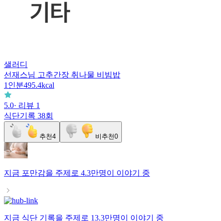
샐러디
선재스님 고추간장 취나물 비빔밥
1
인분
495.4
kcal
5.0
· 리뷰
1
식단기록
38회
추천
4
비추천
0
지금
포만감
을 주제로
4.3만명
이 이야기 중
지금
식단 기록
을 주제로
13.3만명
이 이야기 중