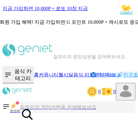
지금 가입하면 10,000P + 로또 10장 지급
회원 가입 혜택!
지금 가입하면
G 포인트 10,000P + 캐시로또 응
칼로리와 영양성분을 검색해보세요
혈당 · 다이어트 음식 검색해보세요
음식 · 영양제 리뷰를 찾아보세요
음식 카
홈
커뮤니티
헬시딜
음식 리뷰
영양제
캐시리뷰
기록
친구초
NEW
테고리
0
0
칼로리와 영양성분을 검색해보세요
혈당 · 다이어트 음식 검색해보세요
영양제
음식 · 영양제 리뷰를 찾아보세요