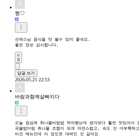
쩡♡
선재스님 음식을 맛 볼수 있어 좋네요.

좋은 정보 감사합니다.
0
답글 쓰기
2026.05.21 22:53
바람과함께살빠지다
오늘 점심에 취나물비빔밥 먹어봤는데 생각보다 훨씬 맛있어서 깜
곡물밥이랑 취나물 조합이 되게 자연스럽고, 속도 안 더부룩하고
비건 메뉴인데 이 정도면 대박인 것 같아요