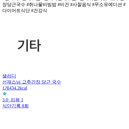
장당근국수 #취나물비빔밥 #비건 #사찰음식 #무소유에디션 #
다이어트식단 #건강식
샐러디
선재스님 고추간장 당근 국수
1
개
434.2
kcal
3.0
· 리뷰
1
식단기록
8회