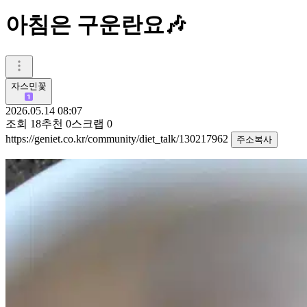
아침은 구운란요🎶
자스민꽃
2026.05.14 08:07
조회
18
추천
0
스크랩
0
https://geniet.co.kr/community/diet_talk/130217962
주소복사