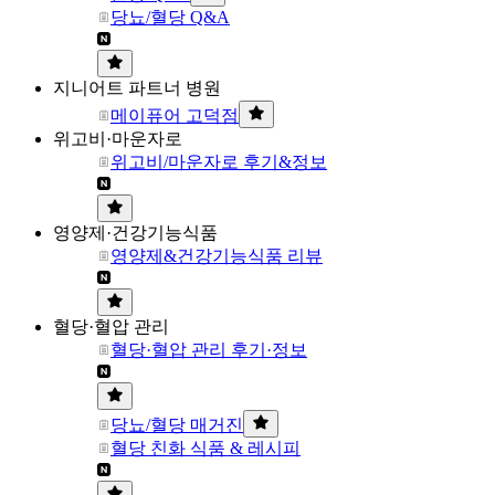
당뇨/혈당 Q&A
지니어트 파트너 병원
메이퓨어 고덕점
위고비·마운자로
위고비/마운자로 후기&정보
영양제·건강기능식품
영양제&건강기능식품 리뷰
혈당·혈압 관리
혈당·혈압 관리 후기·정보
당뇨/혈당 매거진
혈당 친화 식품 & 레시피