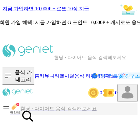
지금 가입하면 10,000P + 로또 10장 지급
회원 가입 혜택!
지금 가입하면
G 포인트 10,000P + 캐시로또 응
칼로리와 영양성분을 검색해보세요
혈당 · 다이어트 음식 검색해보세요
음식 · 영양제 리뷰를 찾아보세요
음식 카
홈
커뮤니티
헬시딜
음식 리뷰
영양제
캐시리뷰
기록
친구초
NEW
테고리
0
0
칼로리와 영양성분을 검색해보세요
혈당 · 다이어트 음식 검색해보세요
영양제
음식 · 영양제 리뷰를 찾아보세요