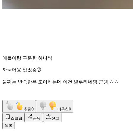
애들이랑 구운란 하나씩
까묵어용 맛있죵👌
둘째는 반숙란은 조아하는데 이건 별루라네영 근뎅 ㅎㅎ
추천
0
비추천
0
스크랩
공유
신고
목록