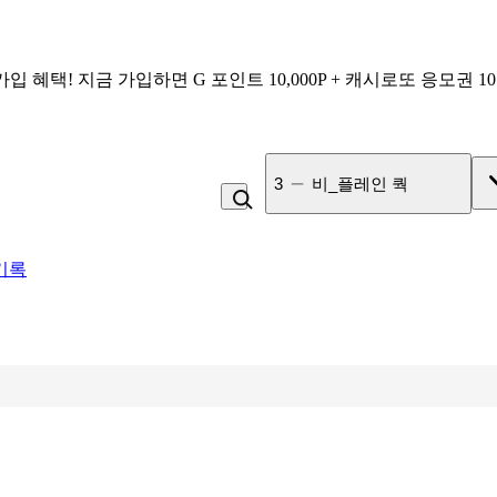
가입 혜택!
지금 가입하면
G 포인트 10,000P + 캐시로또 응모권 1
4
미각제빵소 더블스콘
기록