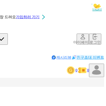
0장
드려요
가입하러 가기
마이페이지
로그인
캐시리뷰
친구초대 이벤트
0
0