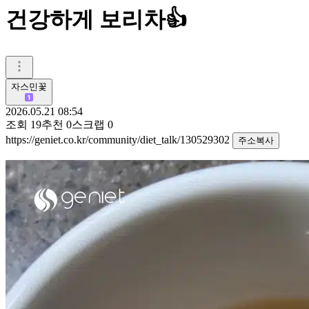
건강하게 보리차👍
자스민꽃
2026.05.21 08:54
조회
19
추천
0
스크랩
0
https://geniet.co.kr/community/diet_talk/130529302
주소복사