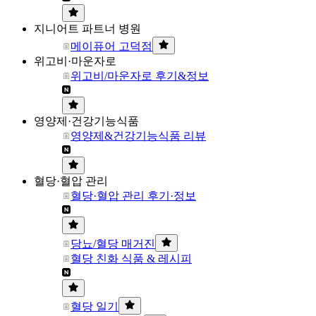
지니어트 파트너 병원
메이퓨어 고덕점
위고비·마운자로
위고비/마운자로 후기&정보
영양제·건강기능식품
영양제&건강기능식품 리뷰
혈당·혈압 관리
혈당·혈압 관리 후기·정보
당뇨/혈당 매거진
혈당 친화 식품 & 레시피
혈당 일기