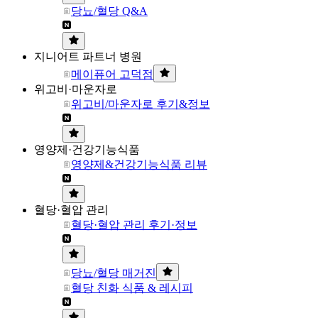
당뇨/혈당 Q&A
지니어트 파트너 병원
메이퓨어 고덕점
위고비·마운자로
위고비/마운자로 후기&정보
영양제·건강기능식품
영양제&건강기능식품 리뷰
혈당·혈압 관리
혈당·혈압 관리 후기·정보
당뇨/혈당 매거진
혈당 친화 식품 & 레시피