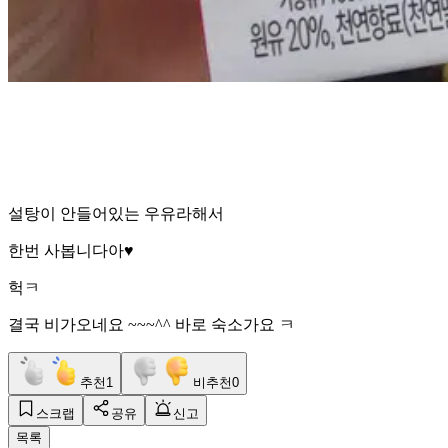
설탕이 안들어있는 우유라해서
한번 사봅니다아♥️
헉ㅋ
결국 비가오네요 ~~~^^ 바로 숙소가요 ㅋ
추천
1
비추천
0
스크랩
공유
신고
목록