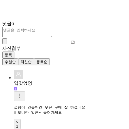
댓글
6
사진첨부
등록
추천순
최신순
등록순
입맛없엉
설탕이 안들어간 우유 구매 잘 하셨네요

비오니깐 얼른~ 들어가세요
1