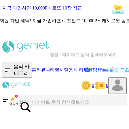
지금 가입하면 10,000P + 로또 10장 지급
회원 가입 혜택!
지금 가입하면
G 포인트 10,000P + 캐시로또 응
칼로리와 영양성분을 검색해보세요
혈당 · 다이어트 음식 검색해보세요
음식 · 영양제 리뷰를 찾아보세요
음식 카
홈
커뮤니티
헬시딜
음식 리뷰
영양제
캐시리뷰
기록
친구초
NEW
테고리
0
0
칼로리와 영양성분을 검색해보세요
혈당 · 다이어트 음식 검색해보세요
영양제
음식 · 영양제 리뷰를 찾아보세요