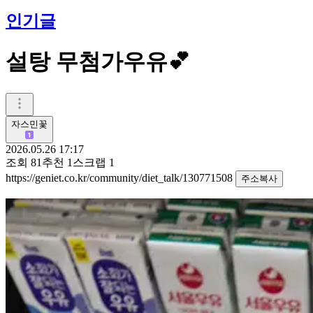
인기글
설탕 무첨가우유💕
자스민꽃
2026.05.26 17:17
조회
81
추천
1
스크랩
1
https://geniet.co.kr/community/diet_talk/130771508
주소복사