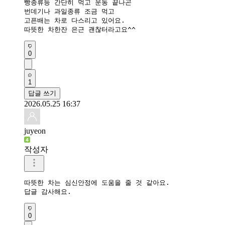
빵종류등 간단히 먹고 운동 끝나곤

번데기나 과일종류 조금 먹고

고픈배는 차로 다스리고 있어요.

따뜻한 차한잔 은근 괜찮터라고요^^
0
1
답글 쓰기
2026.05.25 16:37
juyeon
작성자
따뜻한 차는 심신안정에 도움을 줄 것 같아요.

답글 감사해요.
0