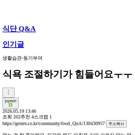
식단 Q&A
인기글
생활습관·동기부여
식욕 조절하기가 힘들어요ㅜㅜ
juyeon
2026.05.19 13:46
조회
202
추천
4
스크랩
1
https://geniet.co.kr/community/food_QnA/130430957
주소복사