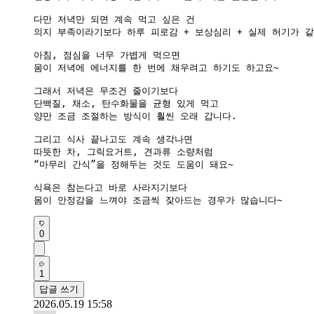
다만 저녁만 되면 계속 먹고 싶은 건

의지 부족이라기보다 하루 피로감 + 보상심리 + 실제 허기가 같
아침, 점심을 너무 가볍게 먹으면

몸이 저녁에 에너지를 한 번에 채우려고 하기도 하고요~

그래서 저녁은 무조건 줄이기보다

단백질, 채소, 탄수화물을 균형 있게 먹고

양만 조금 조절하는 방식이 훨씬 오래 갑니다.

그리고 식사 끝나고도 계속 생각나면

따뜻한 차, 그릭요거트, 견과류 소량처럼

“마무리 간식”을 정해두는 것도 도움이 돼요~

식욕은 참는다고 바로 사라지기보다

몸이 안정감을 느껴야 조금씩 잦아드는 경우가 많습니다~
0
1
답글 쓰기
2026.05.19 15:58