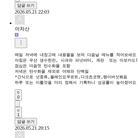
답글 쓰기
2026.05.21 22:03
아차산
매일 저녁에 내장고에 내용물을 보며 다음날 메뉴를 적어보세요

아침은 우선 생수한잔, 사과와 피넛버터, 계란  또는 아보카도(
점심은 마음껏 탄수화물 포함

저녁은 탄수화물 제외로 야채와 단백질

*간식으로 넛종류,플레인요쿠르트,다크쵸코렛,팽이버섯볶음

하루 또는 이틀것을 미리 정해서 기록하니 성공률이 높아졌어요
0
1
답글 쓰기
2026.05.21 20:15