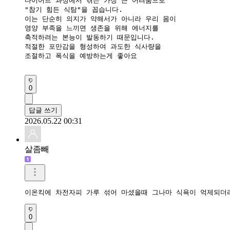
다이어트 과정에서 겪는 가장 큰​ 어려움으로

"참기 힘든 식탐"을 꼽습니다.

이는 단순히 의지가 약해서가 아니라 우리 몸이

영양 부족을 느끼면 생존을 위해 에너지를

축적하려는 본능이 발동하기 때문입니다.

적절한 포만감을​ 형성하여 과도한 식사량을 

조절하고 폭식을 예방하는게 좋아요

0
답글 쓰기
2026.05.22 00:31
살좀빼
이온킥에 차전자피 가루 섞어 마셨을때 그나마 식욕이 억제되더라
0