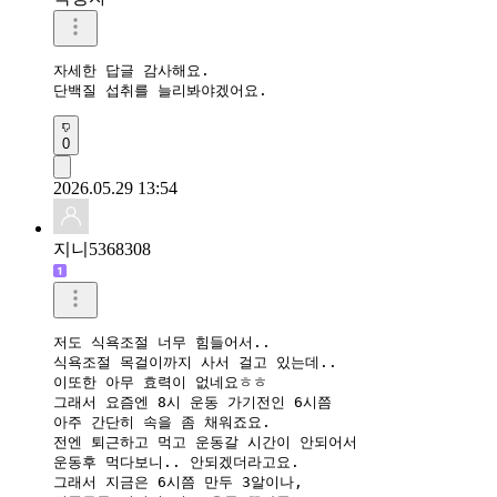
자세한 답글 감사해요.

단백질 섭취를 늘리봐야겠어요.
0
2026.05.29 13:54
지니5368308
저도 식욕조절 너무 힘들어서..

식욕조절 목걸이까지 사서 걸고 있는데..

이또한 아무 효력이 없네요ㅎㅎ

그래서 요즘엔 8시 운동 가기전인 6시쯤

아주 간단히 속을 좀 채워죠요.

전엔 퇴근하고 먹고 운동갈 시간이 안되어서

운동후 먹다보니.. 안되겠더라고요.

그래서 지금은 6시쯤 만두 3알이나,
