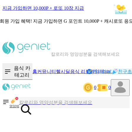
지금 가입하면 10,000P + 로또 10장 지급
회원 가입 혜택!
지금 가입하면
G 포인트 10,000P + 캐시로또 응
칼로리와 영양성분을 검색해보세요
혈당 · 다이어트 음식 검색해보세요
음식 카
홈
커뮤니티
헬시딜
음식 리뷰
영양제
캐시리뷰
기록
친구초
NEW
테고리
음식 · 영양제 리뷰를 찾아보세요
0
0
칼로리와 영양성분을 검색해보세요
영양제
혈당 · 다이어트 음식 검색해보세요
음식 · 영양제 리뷰를 찾아보세요