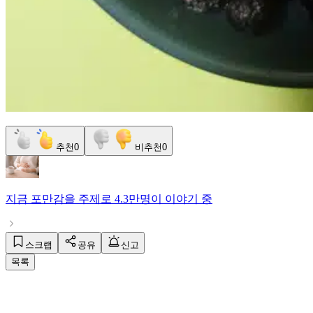
추천
0
비추천
0
지금
포만감
을 주제로
4.3만명
이 이야기 중
스크랩
공유
신고
목록