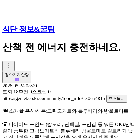
식단 정보&꿀팁
산책 전 에너지 충전하네요.
정수기지안맘
2026.05.24 08:49
조회
18
추천
0
스크랩
0
https://geniet.co.kr/community/food_info/130654815
주소복사
🍽️ 소개할 음식/식품:그릭요거트와 블루베리와 방울토마토
💡 다이어트 포인트 (칼로리, 단백질, 포만감 등 뭐든 OK):단백
질이 풍부한 그릭요거트와 블루베리 방울토마토 칼로리가 낮
고 식이섬유가 풍부해 포만감을 오래 유지시켜 주네요.