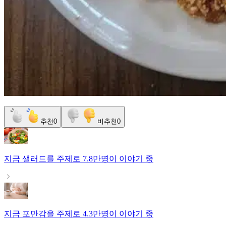
추천
0
비추천
0
지금
샐러드
를 주제로
7.8만명
이 이야기 중
지금
포만감
을 주제로
4.3만명
이 이야기 중