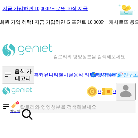
지금 가입하면 10,000P + 로또 10장 지급
회원 가입 혜택!
지금 가입하면
G 포인트 10,000P + 캐시로또 응
칼로리와 영양성분을 검색해보세요
혈당 · 다이어트 음식 검색해보세요
음식 카
홈
커뮤니티
헬시딜
음식 리뷰
영양제
캐시리뷰
기록
친구초
NEW
테고리
음식 · 영양제 리뷰를 찾아보세요
0
0
칼로리와 영양성분을 검색해보세요
영양제
혈당 · 다이어트 음식 검색해보세요
음식 · 영양제 리뷰를 찾아보세요