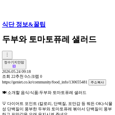
식단 정보&꿀팁
두부와 토마토퓨레 샐러드
정수기지안맘
2026.05.24 09:18
조회
22
추천
0
스크랩
0
https://geniet.co.kr/community/food_info/130655481
주소복사
🍽️ 소개할 음식/식품:두부와 토마토퓨레 샐러드
💡 다이어트 포인트 (칼로리, 단백질, 포만감 등 뭐든 OK):식물
성 단백질이 풍부한 두부와 토마토퓨레 볶아서 단백질이 풍부
하고 포만감을 오래 유지시켜 주네요