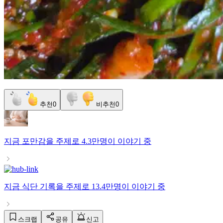
추천
0
비추천
0
지금
포만감
을 주제로
4.3만명
이 이야기 중
지금
식단 기록
을 주제로
13.4만명
이 이야기 중
스크랩
공유
신고