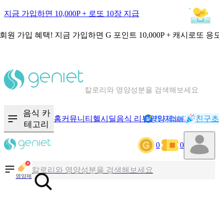
지금 가입하면 10,000P + 로또 10장 지급
회원 가입 혜택!
지금 가입하면
G 포인트 10,000P + 캐시로또 응
칼로리와 영양성분을 검색해보세요
혈당 · 다이어트 음식 검색해보세요
음식 · 영양제 리뷰를 찾아보세요
음식 카
홈
커뮤니티
헬시딜
음식 리뷰
영양제
캐시리뷰
기록
친구초
NEW
테고리
0
0
칼로리와 영양성분을 검색해보세요
혈당 · 다이어트 음식 검색해보세요
영양제
음식 · 영양제 리뷰를 찾아보세요