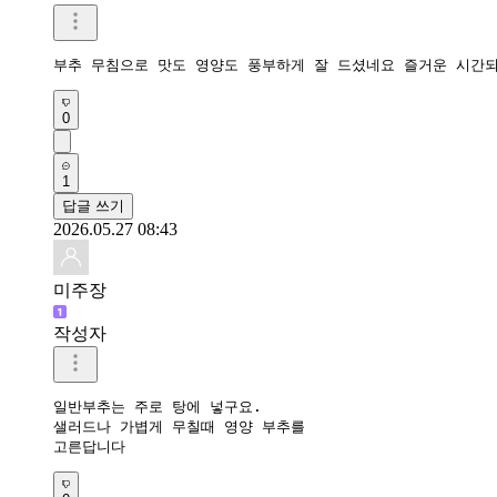
부추 무침으로 맛도 영양도 풍부하게 잘 드셨네요 즐거운 시간
0
1
답글 쓰기
2026.05.27 08:43
미주장
작성자
일반부추는 주로 탕에 넣구요. 

샐러드나 가볍게 무칠때 영양 부추를

고른답니다