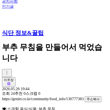
공지사항
인기글
식단 정보&꿀팁
부추 무침을 만들어서 먹었습
니다
미주장
2026.05.26 19:44
조회
24
추천
0
스크랩
0
https://geniet.co.kr/community/food_info/130777383
주소복사
🍽️ 소개할 음식/식품: 부추 무침