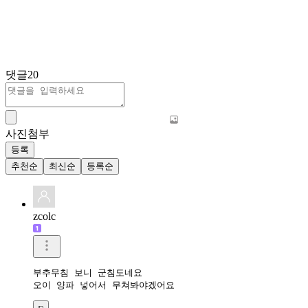
댓글
20
사진첨부
등록
추천순
최신순
등록순
zcolc
부추무침 보니 군침도네요 

오이 양파 넣어서 무쳐봐야겠어요