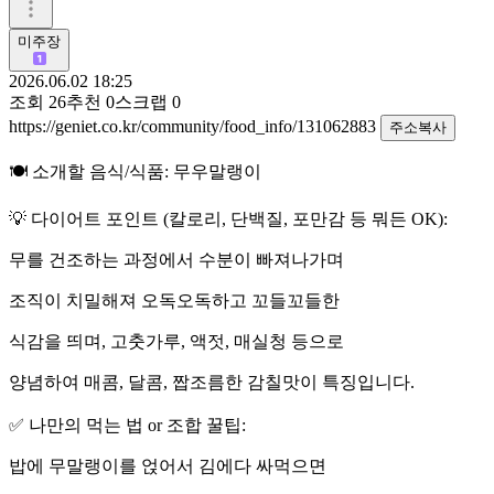
미주장
2026.06.02 18:25
조회
26
추천
0
스크랩
0
https://geniet.co.kr/community/food_info/131062883
주소복사
🍽️ 소개할 음식/식품: 무우말랭이
💡 다이어트 포인트 (칼로리, 단백질, 포만감 등 뭐든 OK):
무를 건조하는 과정에서 수분이 빠져나가며
조직이 치밀해져 오독오독하고 꼬들꼬들한
식감을 띄며, 고춧가루, 액젓, 매실청 등으로
양념하여 매콤, 달콤, 짭조름한 감칠맛이 특징입니다.
✅ 나만의 먹는 법 or 조합 꿀팁:
밥에 무말랭이를 얹어서 김에다 싸먹으면