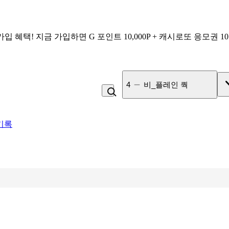
가입 혜택!
지금 가입하면
G 포인트 10,000P + 캐시로또 응모권 1
4
비_플레인 쿽
기록