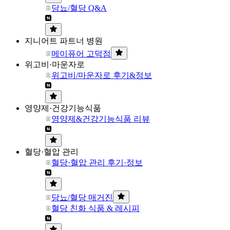
당뇨/혈당 Q&A
지니어트 파트너 병원
메이퓨어 고덕점
위고비·마운자로
위고비/마운자로 후기&정보
영양제·건강기능식품
영양제&건강기능식품 리뷰
혈당·혈압 관리
혈당·혈압 관리 후기·정보
당뇨/혈당 매거진
혈당 친화 식품 & 레시피