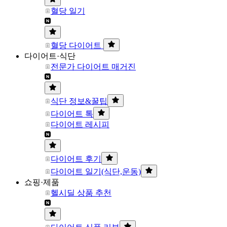
혈당 일기
혈당 다이어트
다이어트·식단
전문가 다이어트 매거진
식단 정보&꿀팁
다이어트 톡
다이어트 레시피
다이어트 후기
다이어트 일기(식단,운동)
쇼핑·제품
헬시딜 상품 추천