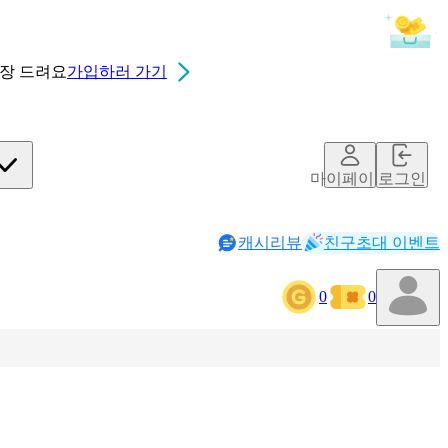
0장
드려요
가입하러 가기
마이페이지
로그인
캐시리뷰
친구초대 이벤트
0
0