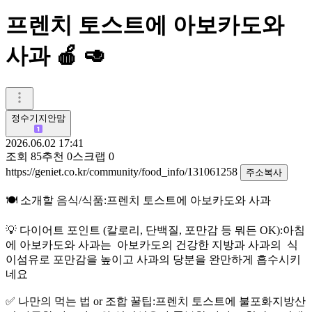
프렌치 토스트에 아보카도와
사과 🍎 🥑
정수기지안맘
2026.06.02 17:41
조회
85
추천
0
스크랩
0
https://geniet.co.kr/community/food_info/131061258
주소복사
🍽️ 소개할 음식/식품:프렌치 토스트에 아보카도와 사과
💡 다이어트 포인트 (칼로리, 단백질, 포만감 등 뭐든 OK):아침
에 아보카도와 사과는 아보카도의 건강한 지방과 사과의 식
이섬유로 포만감을 높이고 사과의 당분을 완만하게 흡수시키
네요
✅ 나만의 먹는 법 or 조합 꿀팁:프렌치 토스트에 불포화지방산