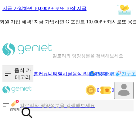
지금 가입하면 10,000P + 로또 10장 지급
회원 가입 혜택!
지금 가입하면
G 포인트 10,000P + 캐시로또 응
칼로리와 영양성분을 검색해보세요
혈당 · 다이어트 음식 검색해보세요
음식 · 영양제 리뷰를 찾아보세요
음식 카
홈
커뮤니티
헬시딜
음식 리뷰
영양제
캐시리뷰
기록
친구초
NEW
테고리
0
0
칼로리와 영양성분을 검색해보세요
혈당 · 다이어트 음식 검색해보세요
영양제
음식 · 영양제 리뷰를 찾아보세요