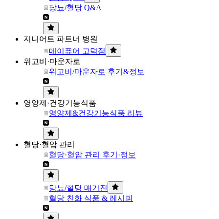
당뇨/혈당 Q&A
지니어트 파트너 병원
메이퓨어 고덕점
위고비·마운자로
위고비/마운자로 후기&정보
영양제·건강기능식품
영양제&건강기능식품 리뷰
혈당·혈압 관리
혈당·혈압 관리 후기·정보
당뇨/혈당 매거진
혈당 친화 식품 & 레시피