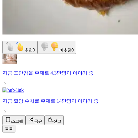
추천
0
비추천
0
지금
포만감
을 주제로
4.3만명
이 이야기 중
지금
혈당 수치
를 주제로
14만명
이 이야기 중
스크랩
공유
신고
목록