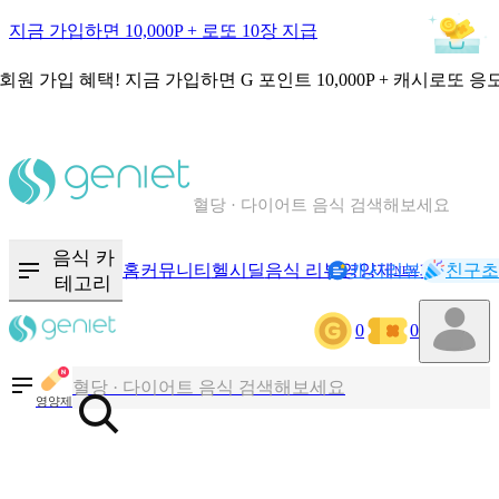
지금 가입하면 10,000P + 로또 10장 지급
회원 가입 혜택!
지금 가입하면
G 포인트 10,000P + 캐시로또 응
칼로리와 영양성분을 검색해보세요
혈당 · 다이어트 음식 검색해보세요
음식 · 영양제 리뷰를 찾아보세요
음식 카
홈
커뮤니티
헬시딜
음식 리뷰
영양제
캐시리뷰
기록
친구초
NEW
테고리
0
0
칼로리와 영양성분을 검색해보세요
혈당 · 다이어트 음식 검색해보세요
영양제
음식 · 영양제 리뷰를 찾아보세요