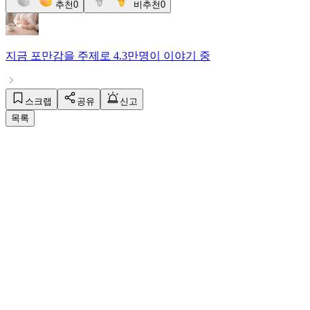
추천
0
비추천
0
지금
포만감
을 주제로
4.3만명
이 이야기 중
스크랩
공유
신고
목록