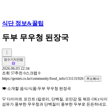
식단 정보&꿀팁
두부 무우청 된장국
정수기지안맘
2026.06.03 22:34
조회
57
추천
0
스크랩
0
https://geniet.co.kr/community/food_info/131131926
주소복사
🍽️ 소개할 음식/식품:두부 무우청 된장국
💡 다이어트 포인트 (칼로리, 단백질, 포만감 등 뭐든 OK):식이
섬유가 풍부한 무우청과 단백질이 풍부한 두부로 든든하네요.