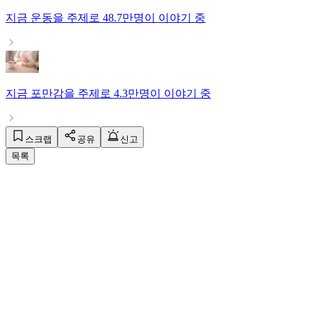
지금
운동
을 주제로
48.7만명
이 이야기 중
지금
포만감
을 주제로
4.3만명
이 이야기 중
스크랩
공유
신고
목록