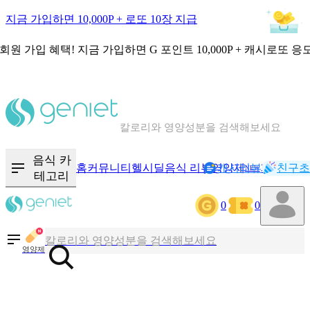
지금 가입하면 10,000P + 로또 10장 지급
회원 가입 혜택!
지금 가입하면
G 포인트 10,000P + 캐시로또 응
칼로리와 영양성분을 검색해보세요
혈당 · 다이어트 음식 검색해보세요
음식 카
홈
커뮤니티
헬시딜
음식 리뷰
영양제
캐시리뷰
기록
친구초
NEW
테고리
음식 · 영양제 리뷰를 찾아보세요
0
0
칼로리와 영양성분을 검색해보세요
영양제
혈당 · 다이어트 음식 검색해보세요
음식 · 영양제 리뷰를 찾아보세요